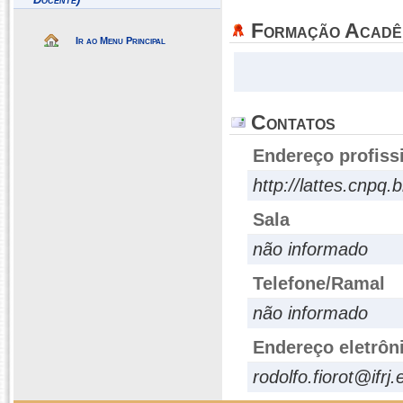
Formação Acadê
Ir ao Menu Principal
Contatos
Endereço profiss
http://lattes.cnp
Sala
não informado
Telefone/Ramal
não informado
Endereço eletrôn
rodolfo.fiorot@ifrj.