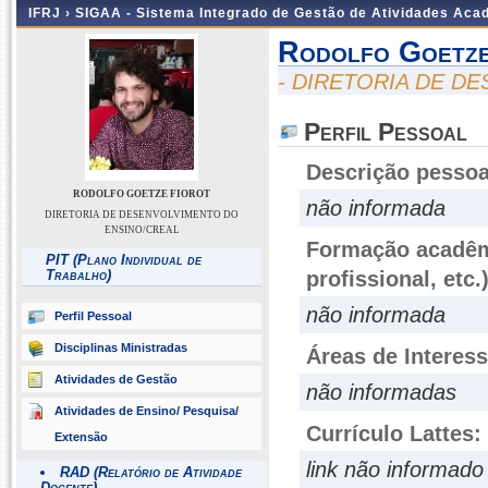
IFRJ ›
SIGAA - Sistema Integrado de Gestão de Atividades Aca
Rodolfo Goetze
- DIRETORIA DE D
Perfil Pessoal
Descrição pessoa
RODOLFO GOETZE FIOROT
não informada
DIRETORIA DE DESENVOLVIMENTO DO
ENSINO/CREAL
Formação acadêmi
PIT (Plano Individual de
Trabalho)
profissional, etc.
não informada
Perfil Pessoal
Disciplinas Ministradas
Áreas de Interes
Atividades de Gestão
não informadas
Atividades de Ensino/ Pesquisa/
Currículo Lattes:
Extensão
link não informado
RAD (Relatório de Atividade
Docente)