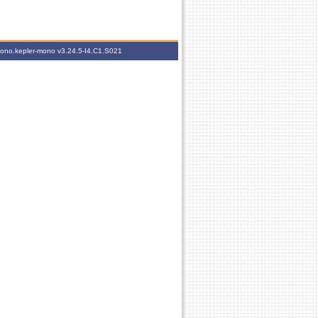
-mono.kepler-mono
v3.24.5-I4.C1.S021