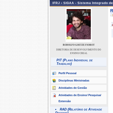
IFRJ ›
SIGAA - Sistema Integrado d
R
-
RODOLFO GOETZE FIOROT
DIRETORIA DE DESENVOLVIMENTO DO
ENSINO/CREAL
PIT (Plano Individual de
Trabalho)
Perfil Pessoal
Disciplinas Ministradas
Atividades de Gestão
Atividades de Ensino/ Pesquisa/
Extensão
RAD (Relatório de Atividade
Docente)