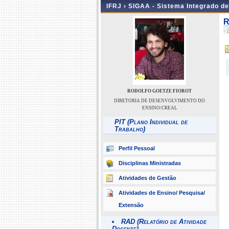
IFRJ ›
SIGAA - Sistema Integrado d
R
-
RODOLFO GOETZE FIOROT
DIRETORIA DE DESENVOLVIMENTO DO
ENSINO/CREAL
PIT (Plano Individual de
Trabalho)
Perfil Pessoal
Disciplinas Ministradas
Atividades de Gestão
Atividades de Ensino/ Pesquisa/
Extensão
RAD (Relatório de Atividade
Docente)