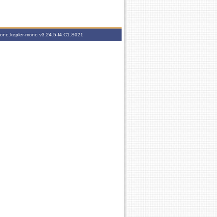
-mono.kepler-mono
v3.24.5-I4.C1.S021