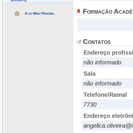
Formação Acadê
Ir ao Menu Principal
Contatos
Endereço profiss
não informado
Sala
não informado
Telefone/Ramal
7730
Endereço eletrôn
angelica.oliveira@i