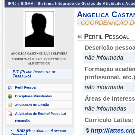
IFRJ ›
SIGAA - Sistema Integrado de Gestão de Atividades Aca
Angelica Castan
- COORDENAÇÃO D
Perfil Pessoal
Descrição pessoa
ANGELICA CASTANHEIRA DE OLIVEIRA
não informada
COORDENAÇÃO DO CURSO TÉCNICO EM
ALIMENTOS/CRJ
Formação acadêmi
PIT (Plano Individual de
Trabalho)
profissional, etc.
não informada
Perfil Pessoal
Disciplinas Ministradas
Áreas de Interes
Atividades de Gestão
não informadas
Atividades de Ensino/ Pesquisa/
Currículo Lattes:
Extensão
http://lattes.c
RAD (Relatório de Atividade
Docente)