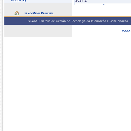
2024.1
COE27018
GESTÃO DA QUALIDAD
GSA27009
PROGRAMA DE PRÉ-RE
Ir ao Menu Principal
SIGAA | Diretoria de Gestão de Tecnologia da Informação e Comunicação - 
2023.2
GSA27014
ANÁLISE DE RISCO
Modo 
GSA27011
SISTEMA DE ANÁLISE 
2023.1
COE27018
GESTÃO DA QUALIDAD
GSA27009
PROGRAMA DE PRÉ-RE
2022.2
GSA27014
ANÁLISE DE RISCO
GSA27011
SISTEMA DE ANÁLISE 
2022.1
GSA27014
ANÁLISE DE RISCO
COE27018
GESTÃO DA QUALIDAD
GSA27009
PROGRAMA DE PRÉ-RE
2021.2
GSA27002
FUNDAMENTOS DE MET
COE27018
GESTÃO DA QUALIDAD
GSA27009
PROGRAMA DE PRÉ-RE