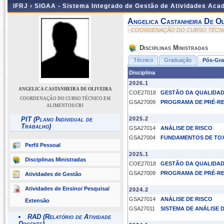
IFRJ ›
SIGAA - Sistema Integrado de Gestão de Atividades Aca
Angelica Castanheira De Ol
- COORDENAÇÃO DO CURSO TÉCNI
Disciplinas Ministradas
Técnico
Graduação
Pós-Gr
Disciplina
2026.1
ANGELICA CASTANHEIRA DE OLIVEIRA
COE27018
GESTÃO DA QUALIDAD
COORDENAÇÃO DO CURSO TÉCNICO EM
GSA27009
PROGRAMA DE PRÉ-RE
ALIMENTOS/CRJ
PIT (Plano Individual de
2025.2
Trabalho)
GSA27014
ANÁLISE DE RISCO
GSA27004
FUNDAMENTOS DE TO
Perfil Pessoal
2025.1
Disciplinas Ministradas
COE27018
GESTÃO DA QUALIDAD
GSA27009
PROGRAMA DE PRÉ-RE
Atividades de Gestão
Atividades de Ensino/ Pesquisa/
2024.2
GSA27014
ANÁLISE DE RISCO
Extensão
GSA27011
SISTEMA DE ANÁLISE 
RAD (Relatório de Atividade
Docente)