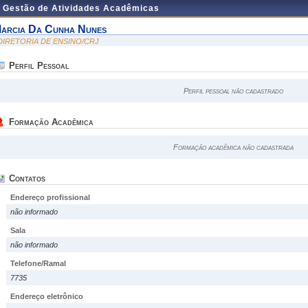
e Gestão de Atividades Acadêmicas
arcia Da Cunha Nunes
 DIRETORIA DE ENSINO/CRJ
Perfil Pessoal
Perfil pessoal não cadastrado
Formação Acadêmica
Formação acadêmica não cadastrada
Contatos
Endereço profissional
não informado
Sala
não informado
Telefone/Ramal
7735
Endereço eletrônico