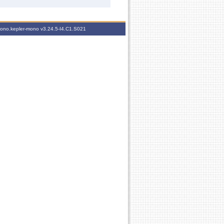
-mono.kepler-mono
v3.24.5-I4.C1.S021