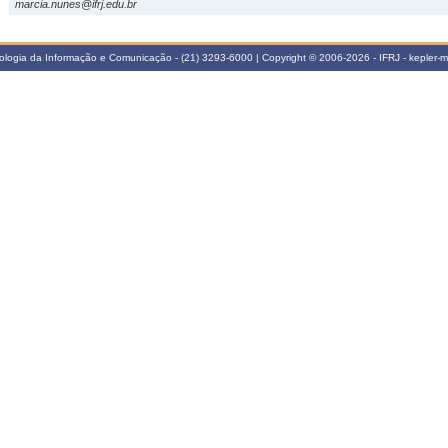
marcia.nunes@ifrj.edu.br
ologia da Informação e Comunicação - (21) 3293-6000 | Copyright © 2006-2026 - IFRJ - kepler