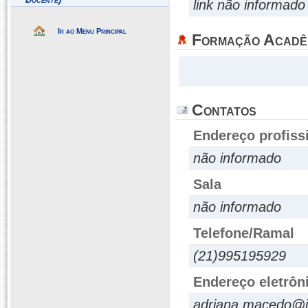
link não informado
Ir ao Menu Principal
Formação Acadê
Contatos
Endereço profiss
não informado
Sala
não informado
Telefone/Ramal
(21)995195929
Endereço eletrôn
adriana.macedo@if