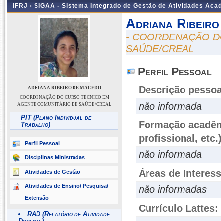
IFRJ ›
SIGAA - Sistema Integrado de Gestão de Atividades Aca
Adriana Ribeir
- COORDENAÇÃO D
SAÚDE/CREAL
Perfil Pessoal
Descrição pessoa
ADRIANA RIBEIRO DE MACEDO
COORDENAÇÃO DO CURSO TÉCNICO EM
não informada
AGENTE COMUNITÁRIO DE SAÚDE/CREAL
PIT (Plano Individual de
Formação acadêmi
Trabalho)
profissional, etc.
Perfil Pessoal
não informada
Disciplinas Ministradas
Áreas de Interes
Atividades de Gestão
Atividades de Ensino/ Pesquisa/
não informadas
Extensão
Currículo Lattes:
RAD (Relatório de Atividade
Docente)