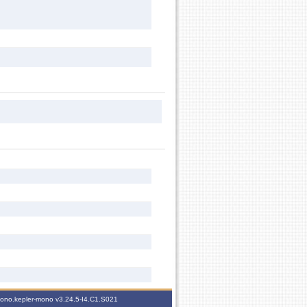
-mono.kepler-mono
v3.24.5-I4.C1.S021