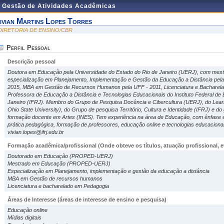
e Gestão de Atividades Acadêmicas
ivian Martins Lopes Torres
 DIRETORIA DE ENSINO/CBR
Perfil Pessoal
Descrição pessoal
Doutora em Educação pela Universidade do Estado do Rio de Janeiro (UERJ), com me
especialização em Planejamento, Implementação e Gestão da Educação a Distância pela
2015, MBA em Gestão de Recursos Humanos pela UFF - 2011, Licenciatura e Bacharela
Professora de Educação a Distância e Tecnologias Educacionais do Instituto Federal de 
Janeiro (IFRJ). Membro do Grupo de Pesquisa Docência e Cibercultura (UERJ), do Lea
Ohio State University), do Grupo de pesquisa Território, Cultura e Identidade (IFRJ) e do 
formação docente em Artes (INES). Tem experiência na área de Educação, com ênfase e
prática pedagógica, formação de professores, educação online e tecnologias educacionai
vivian.lopes@ifrj.edu.br
Formação acadêmica/profissional (Onde obteve os títulos, atuação profissional, et
Doutorado em Educação (PROPED-UERJ)
Mestrado em Educação (PROPED-UERJ)
Especialização em Planejamento, implementação e gestão da educação a distância
MBA em Gestão de recursos humanos
Licenciatura e bacharelado em Pedagogia
Áreas de Interesse
(áreas de interesse de ensino e pesquisa)
Educação online
Mídias digitais