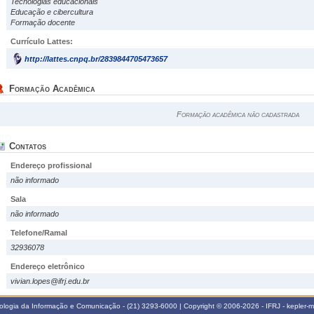
Tecnologias educacionais
Educação e cibercultura
Formação docente
Currículo Lattes:
http://lattes.cnpq.br/2839844705473657
Formação Acadêmica
Formação acadêmica não cadastrada
Contatos
Endereço profissional
não informado
Sala
não informado
Telefone/Ramal
32936078
Endereço eletrônico
vivian.lopes@ifrj.edu.br
ologia da Informação e Comunicação - (21) 3293-6000 | Copyright © 2006-2026 - IFRJ - kepler