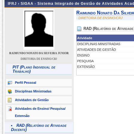
IFRJ ›
SIGAA - Sistema Integrado de Gestão de Atividades Aca
Raimundo Nonato Da Silveir
- DIRETORIA DE ENSINO/CRJ
RAD (Relatório de Atividade
Atividade
DISCIPLINAS MINISTRADAS
ATIVIDADES DE GESTÃO
RAIMUNDO NONATO DA SILVEIRA JUNIOR
ENSINO
DIRETORIA DE ENSINO/CRJ
PESQUISA
PIT (Plano Individual de
EXTENSÃO
Trabalho)
Perfil Pessoal
Disciplinas Ministradas
Atividades de Gestão
Atividades de Ensino/ Pesquisa/
Extensão
RAD (Relatório de Atividade
Docente)