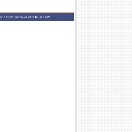
-mono.kepler-mono
v3.24.5-I4.C1.S021