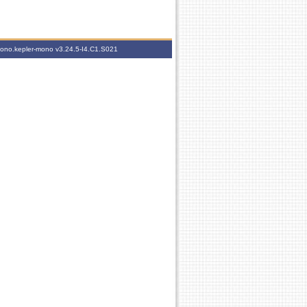
-mono.kepler-mono
v3.24.5-I4.C1.S021