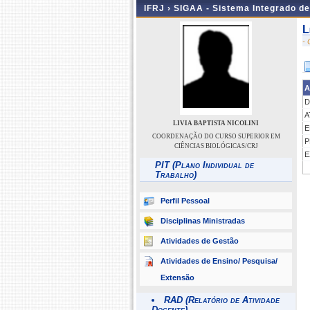
IFRJ ›
SIGAA - Sistema Integrado d
L
-
A
D
A
LIVIA BAPTISTA NICOLINI
E
COORDENAÇÃO DO CURSO SUPERIOR EM
P
CIÊNCIAS BIOLÓGICAS/CRJ
E
PIT (Plano Individual de
Trabalho)
Perfil Pessoal
Disciplinas Ministradas
Atividades de Gestão
Atividades de Ensino/ Pesquisa/
Extensão
RAD (Relatório de Atividade
Docente)