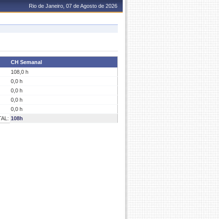
Rio de Janeiro, 07 de Agosto de 2026
CH Semanal
108,0 h
0,0 h
0,0 h
0,0 h
0,0 h
AL:
108h