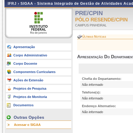
IFRJ ›
SIGAA - Sistema Integrado de Gestão de Atividades Aca
PRE/CPIN
PÓLO RESENDE/CPIN
CAMPUS PINHEIRAL
Últimas Notícias
Apresentação
Corpo Administrativo
Apresentação Do Departamen
Corpo Docente
Componentes Curriculares
Chefia do Departamento:
Ações de Extensão
Não informado
Projetos de Pesquisa
Telefone(s):
Projetos de Monitoria
Não informado
Documentos
Endereço Alternativo:
Não informado
Outras Opções
Acessar o SIGAA