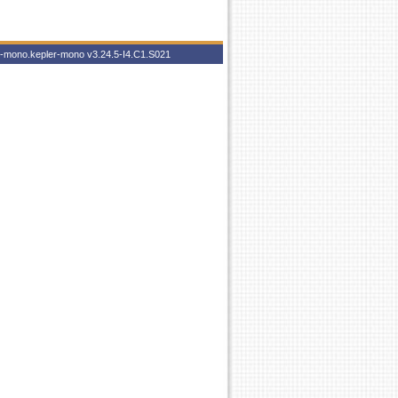
er-mono.kepler-mono
v3.24.5-I4.C1.S021