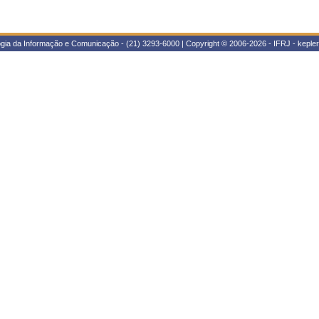
ogia da Informação e Comunicação - (21) 3293-6000 | Copyright © 2006-2026 - IFRJ - kepl