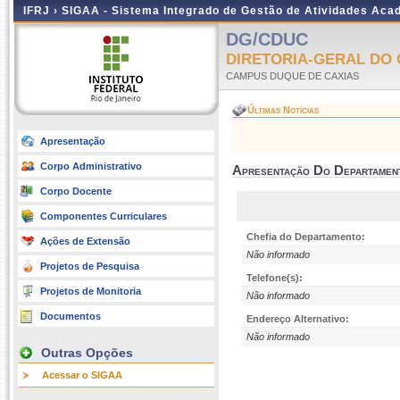
IFRJ ›
SIGAA - Sistema Integrado de Gestão de Atividades Aca
DG/CDUC
DIRETORIA-GERAL DO
CAMPUS DUQUE DE CAXIAS
Últimas Notícias
Apresentação
Corpo Administrativo
Apresentação Do Departamen
Corpo Docente
Componentes Curriculares
Chefia do Departamento:
Ações de Extensão
Não informado
Projetos de Pesquisa
Telefone(s):
Projetos de Monitoria
Não informado
Documentos
Endereço Alternativo:
Não informado
Outras Opções
Acessar o SIGAA