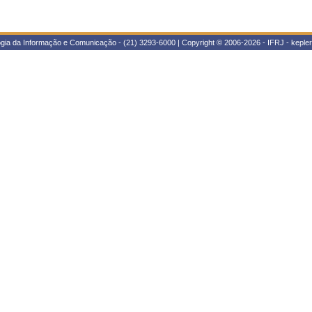
ogia da Informação e Comunicação - (21) 3293-6000 | Copyright © 2006-2026 - IFRJ - kepl