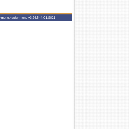
er-mono.kepler-mono
v3.24.5-I4.C1.S021