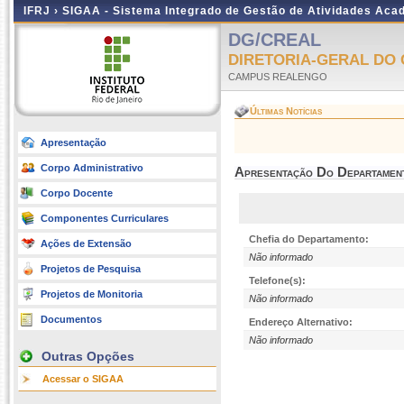
IFRJ ›
SIGAA - Sistema Integrado de Gestão de Atividades Aca
DG/CREAL
DIRETORIA-GERAL DO
CAMPUS REALENGO
Últimas Notícias
Apresentação
Corpo Administrativo
Apresentação Do Departamen
Corpo Docente
Componentes Curriculares
Chefia do Departamento:
Ações de Extensão
Não informado
Projetos de Pesquisa
Telefone(s):
Projetos de Monitoria
Não informado
Documentos
Endereço Alternativo:
Não informado
Outras Opções
Acessar o SIGAA