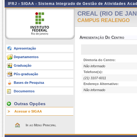
IFRJ ›
SIGAA - Sistema Integrado de Gestão de Atividades Aca
CREAL (RIO DE JAN
CAMPUS REALENGO
Apresentação Do Centro
Apresentação
Departamentos
Diretoria do Centro:
Graduação
Não informado
Telefone(s):
Pós-graduação
(21) 3107-6011
Bases de Pesquisa
Endereço Alternativo:
Não informado
Documentos
Outras Opções
Acessar o SIGAA
Ir ao Menu Principal