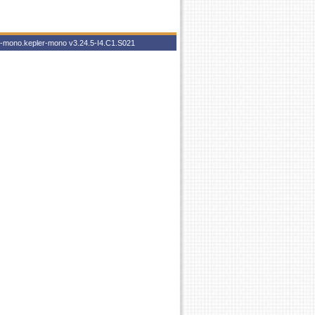
er-mono.kepler-mono
v3.24.5-I4.C1.S021