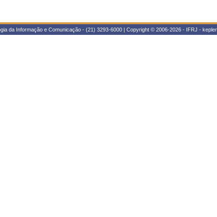
ogia da Informação e Comunicação - (21) 3293-6000 | Copyright © 2006-2026 - IFRJ - kepl