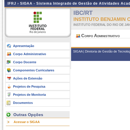
IFRJ ›
SIGAA - Sistema Integrado de Gestão de Atividades Aca
IBC/RT
INSTITUTO BENJAMIN 
INSTITUTO FEDERAL DO RIO DE JA
Corpo Administrativo
Apresentação
SIGAA | Diretoria de Gestão de Tecnolo
Corpo Administrativo
Corpo Docente
Componentes Curriculares
Ações de Extensão
Projetos de Pesquisa
Projetos de Monitoria
Documentos
Outras Opções
Acessar o SIGAA