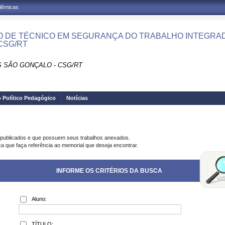
adêmicas
 DE TÉCNICO EM SEGURANÇA DO TRABALHO INTEGRADO
 CSG/RT
 SÃO GONÇALO - CSG/RT
o Político Pedagógico
Notícias
 publicados e que possuem seus trabalhos anexados.
ca que faça referência ao memorial que deseja encontrar.
INFORME OS CRITÉRIOS DA BUSCA
Aluno:
TÍTULO: