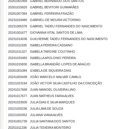
20261001469
GABRIEL BERNARDO DOS SANTOS
20261015820
GABRIEL BEVITORI GUIMARÃES
20261007364
GABRIEL FERREIRA FRAZÃO
20231019480
GABRIELI DE MOURA VICTORINO
20231005378
GABRIEL TADEU FERNANDES DO NASCIMENTO
20241001677
GIOVANNA VITAL SANTOS DE LIMA
20231014036
GUILHERME TADEU FERNANDES DO NASCIMENTO
20251011935
ISABELA PEREIRA CASSANO
20251011327
ISABELA TARGINE COUTINHO
20241033483
ISABELLA APOLONIO PEREIRA
20261015830
ISABELLA BRANDÃO LOPES DE ARAÚJO
20261001084
IZABELA DE SIQUEIRA DIAS
20241003448
JOÃO MARCELO MALVAR CAMILO
20221023194
JOÃO VICTOR SILVA CASTILHO DA CONCEIÇÃO
20241017668
JUAN MANOEL OLIVEIRA LINO
20241017677
JUAN MATHEUS FARIA ALVES
20241033509
JULIA DIAS E SILVA MARQUES
20221020236
JULIA LIMA DE SOUZA
20221020352
JULIANA VIANA ALVES
20241001739
JULIA SANTANA DOS SANTOS
20251011336
JULIA TEIXEIRA MONTEIRO