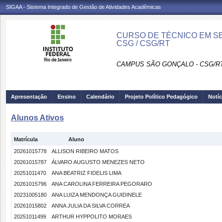
SIGAA - Sistema Integrado de Gestão de Atividades Acadêmicas
CURSO DE TÉCNICO EM S
CSG / CSG/RT
CAMPUS SÃO GONÇALO - CSG/R
Apresentação
Ensino
Calendário
Projeto Político Pedagógico
Notíc
Alunos Ativos
Matrícula
Aluno
20261015778
ALLISON RIBEIRO MATOS
20261015787
ÁLVARO AUGUSTO MENEZES NETO
20251011470
ANA BEATRIZ FIDELIS LIMA
20261015796
ANA CAROLINA FERREIRA PEGORARO
20231005180
ANA LUIZA MENDONÇA GUIDINELE
20261015802
ANNA JULIA DA SILVA CORREA
20251011499
ARTHUR HYPPOLITO MORAES