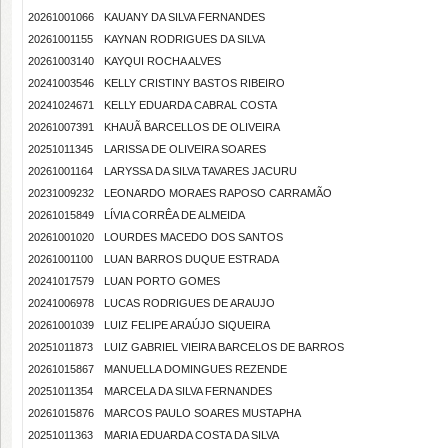
20261001066
KAUANY DA SILVA FERNANDES
20261001155
KAYNAN RODRIGUES DA SILVA
20261003140
KAYQUI ROCHA ALVES
20241003546
KELLY CRISTINY BASTOS RIBEIRO
20241024671
KELLY EDUARDA CABRAL COSTA
20261007391
KHAUÃ BARCELLOS DE OLIVEIRA
20251011345
LARISSA DE OLIVEIRA SOARES
20261001164
LARYSSA DA SILVA TAVARES JACURU
20231009232
LEONARDO MORAES RAPOSO CARRAMÃO
20261015849
LÍVIA CORRÊA DE ALMEIDA
20261001020
LOURDES MACEDO DOS SANTOS
20261001100
LUAN BARROS DUQUE ESTRADA
20241017579
LUAN PORTO GOMES
20241006978
LUCAS RODRIGUES DE ARAUJO
20261001039
LUIZ FELIPE ARAÚJO SIQUEIRA
20251011873
LUIZ GABRIEL VIEIRA BARCELOS DE BARROS
20261015867
MANUELLA DOMINGUES REZENDE
20251011354
MARCELA DA SILVA FERNANDES
20261015876
MARCOS PAULO SOARES MUSTAPHA
20251011363
MARIA EDUARDA COSTA DA SILVA