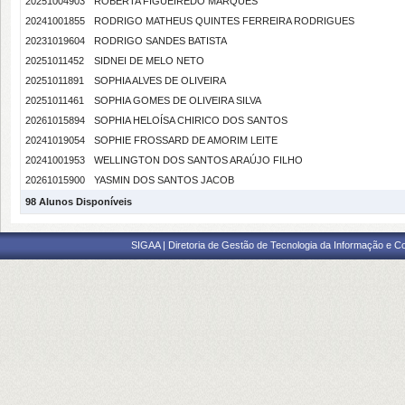
20251004903
ROBERTA FIGUEIREDO MARQUES
20241001855
RODRIGO MATHEUS QUINTES FERREIRA RODRIGUES
20231019604
RODRIGO SANDES BATISTA
20251011452
SIDNEI DE MELO NETO
20251011891
SOPHIA ALVES DE OLIVEIRA
20251011461
SOPHIA GOMES DE OLIVEIRA SILVA
20261015894
SOPHIA HELOÍSA CHIRICO DOS SANTOS
20241019054
SOPHIE FROSSARD DE AMORIM LEITE
20241001953
WELLINGTON DOS SANTOS ARAÚJO FILHO
20261015900
YASMIN DOS SANTOS JACOB
98 Alunos Disponíveis
SIGAA | Diretoria de Gestão de Tecnologia da Informação e C