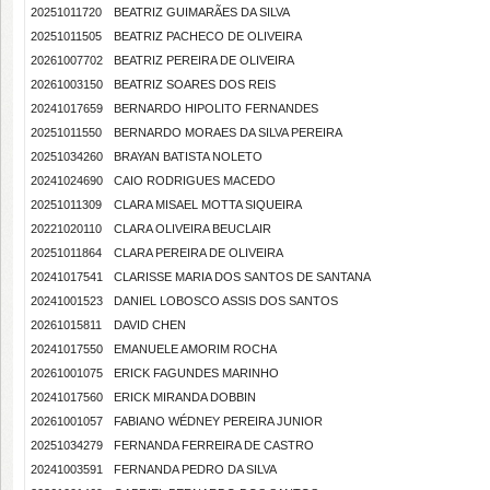
20251011720
BEATRIZ GUIMARÃES DA SILVA
20251011505
BEATRIZ PACHECO DE OLIVEIRA
20261007702
BEATRIZ PEREIRA DE OLIVEIRA
20261003150
BEATRIZ SOARES DOS REIS
20241017659
BERNARDO HIPOLITO FERNANDES
20251011550
BERNARDO MORAES DA SILVA PEREIRA
20251034260
BRAYAN BATISTA NOLETO
20241024690
CAIO RODRIGUES MACEDO
20251011309
CLARA MISAEL MOTTA SIQUEIRA
20221020110
CLARA OLIVEIRA BEUCLAIR
20251011864
CLARA PEREIRA DE OLIVEIRA
20241017541
CLARISSE MARIA DOS SANTOS DE SANTANA
20241001523
DANIEL LOBOSCO ASSIS DOS SANTOS
20261015811
DAVID CHEN
20241017550
EMANUELE AMORIM ROCHA
20261001075
ERICK FAGUNDES MARINHO
20241017560
ERICK MIRANDA DOBBIN
20261001057
FABIANO WÉDNEY PEREIRA JUNIOR
20251034279
FERNANDA FERREIRA DE CASTRO
20241003591
FERNANDA PEDRO DA SILVA