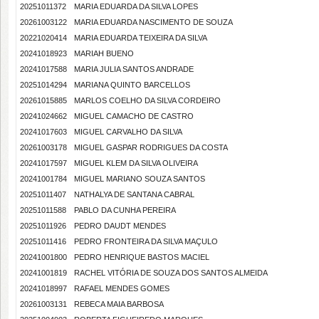
20251011372
MARIA EDUARDA DA SILVA LOPES
20261003122
MARIA EDUARDA NASCIMENTO DE SOUZA
20221020414
MARIA EDUARDA TEIXEIRA DA SILVA
20241018923
MARIAH BUENO
20241017588
MARIA JULIA SANTOS ANDRADE
20251014294
MARIANA QUINTO BARCELLOS
20261015885
MARLOS COELHO DA SILVA CORDEIRO
20241024662
MIGUEL CAMACHO DE CASTRO
20241017603
MIGUEL CARVALHO DA SILVA
20261003178
MIGUEL GASPAR RODRIGUES DA COSTA
20241017597
MIGUEL KLEM DA SILVA OLIVEIRA
20241001784
MIGUEL MARIANO SOUZA SANTOS
20251011407
NATHALYA DE SANTANA CABRAL
20251011588
PABLO DA CUNHA PEREIRA
20251011926
PEDRO DAUDT MENDES
20251011416
PEDRO FRONTEIRA DA SILVA MAÇULO
20241001800
PEDRO HENRIQUE BASTOS MACIEL
20241001819
RACHEL VITÓRIA DE SOUZA DOS SANTOS ALMEIDA
20241018997
RAFAEL MENDES GOMES
20261003131
REBECA MAIA BARBOSA