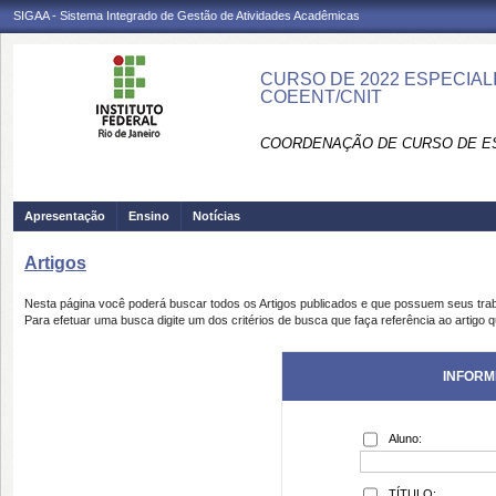
SIGAA - Sistema Integrado de Gestão de Atividades Acadêmicas
CURSO DE 2022 ESPECIAL
COEENT/CNIT
COORDENAÇÃO DE CURSO DE ES
Apresentação
Ensino
Notícias
Artigos
Nesta página você poderá buscar todos os Artigos publicados e que possuem seus tra
Para efetuar uma busca digite um dos critérios de busca que faça referência ao artigo 
INFORM
Aluno:
TÍTULO: