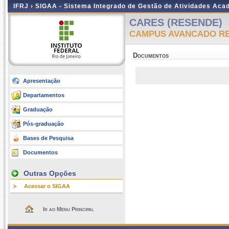
IFRJ ›
SIGAA - Sistema Integrado de Gestão de Atividades Aca
CARES (RESENDE)
CAMPUS AVANCADO R
Documentos
Apresentação
Departamentos
Graduação
Pós-graduação
Bases de Pesquisa
Documentos
Outras Opções
Acessar o SIGAA
Ir ao Menu Principal