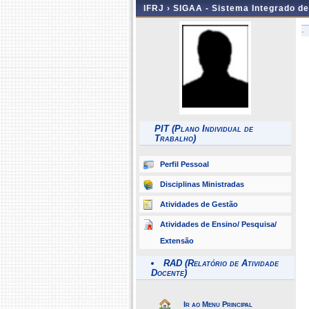
IFRJ ›
SIGAA - Sistema Integrado d
-
PIT (Plano Individual de
Trabalho)
Perfil Pessoal
Disciplinas Ministradas
Atividades de Gestão
Atividades de Ensino/ Pesquisa/
Extensão
RAD (Relatório de Atividade
Docente)
Ir ao Menu Principal