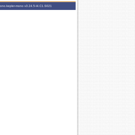
-mono.kepler-mono
v3.24.5-I4.C1.S021