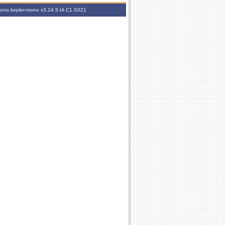
-mono.kepler-mono
v3.24.5-I4.C1.S021