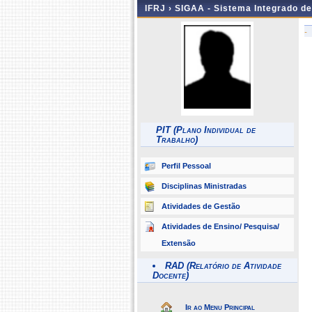
IFRJ ›
SIGAA - Sistema Integrado d
-
PIT (Plano Individual de
Trabalho)
Perfil Pessoal
Disciplinas Ministradas
Atividades de Gestão
Atividades de Ensino/ Pesquisa/
Extensão
RAD (Relatório de Atividade
Docente)
Ir ao Menu Principal