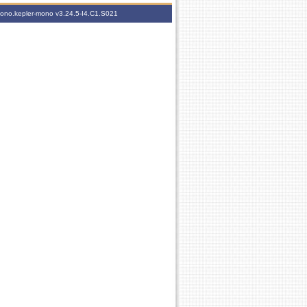
-mono.kepler-mono
v3.24.5-I4.C1.S021