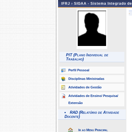
IFRJ ›
SIGAA - Sistema Integrado d
-
PIT (Plano Individual de
Trabalho)
Perfil Pessoal
Disciplinas Ministradas
Atividades de Gestão
Atividades de Ensino/ Pesquisa/
Extensão
RAD (Relatório de Atividade
Docente)
Ir ao Menu Principal