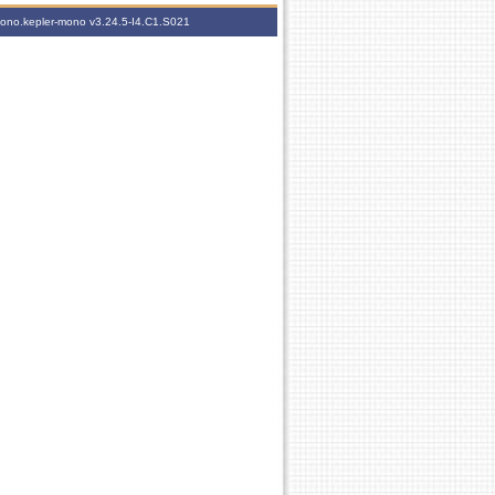
-mono.kepler-mono
v3.24.5-I4.C1.S021