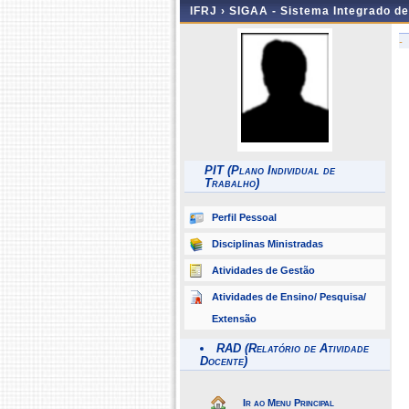
IFRJ ›
SIGAA - Sistema Integrado d
-
PIT (Plano Individual de
Trabalho)
Perfil Pessoal
Disciplinas Ministradas
Atividades de Gestão
Atividades de Ensino/ Pesquisa/
Extensão
RAD (Relatório de Atividade
Docente)
Ir ao Menu Principal