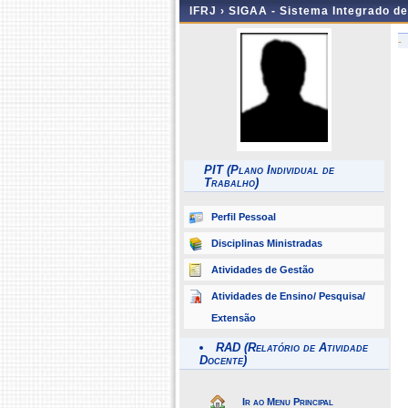
IFRJ ›
SIGAA - Sistema Integrado d
-
PIT (Plano Individual de
Trabalho)
Perfil Pessoal
Disciplinas Ministradas
Atividades de Gestão
Atividades de Ensino/ Pesquisa/
Extensão
RAD (Relatório de Atividade
Docente)
Ir ao Menu Principal