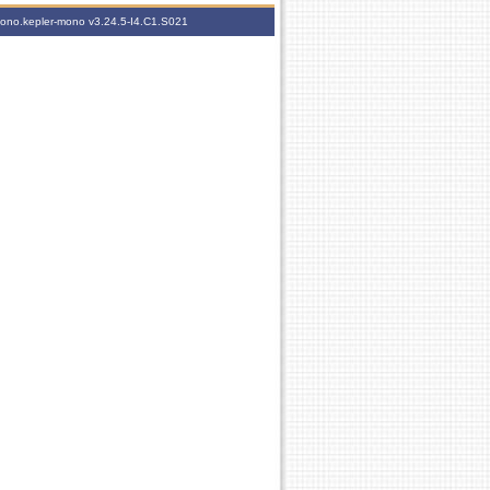
-mono.kepler-mono
v3.24.5-I4.C1.S021