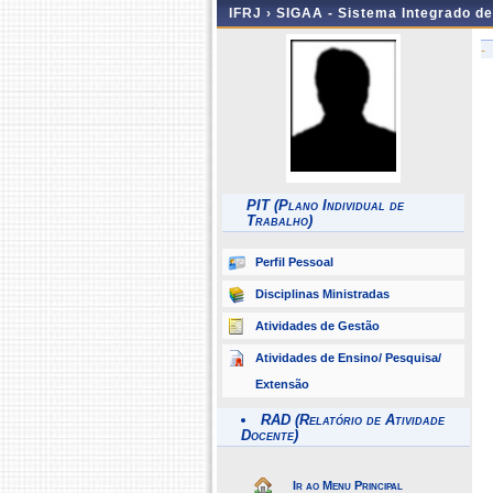
IFRJ ›
SIGAA - Sistema Integrado d
-
PIT (Plano Individual de
Trabalho)
Perfil Pessoal
Disciplinas Ministradas
Atividades de Gestão
Atividades de Ensino/ Pesquisa/
Extensão
RAD (Relatório de Atividade
Docente)
Ir ao Menu Principal