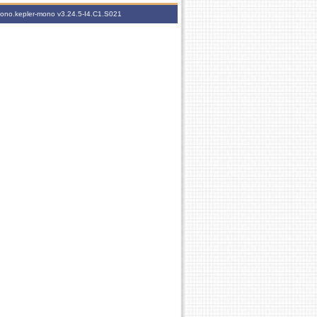
-mono.kepler-mono
v3.24.5-I4.C1.S021