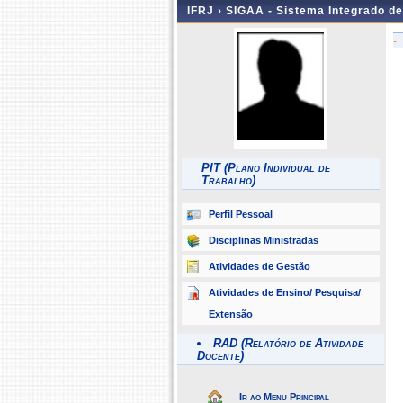
IFRJ ›
SIGAA - Sistema Integrado d
-
PIT (Plano Individual de
Trabalho)
Perfil Pessoal
Disciplinas Ministradas
Atividades de Gestão
Atividades de Ensino/ Pesquisa/
Extensão
RAD (Relatório de Atividade
Docente)
Ir ao Menu Principal