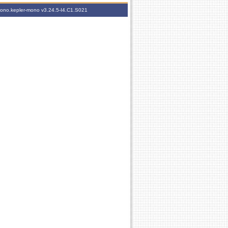
-mono.kepler-mono
v3.24.5-I4.C1.S021