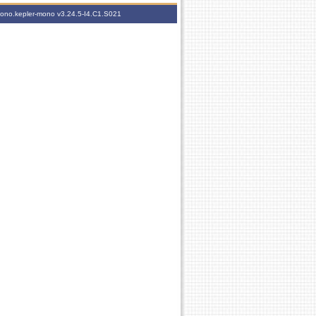
-mono.kepler-mono
v3.24.5-I4.C1.S021