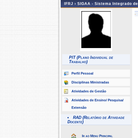
IFRJ ›
SIGAA - Sistema Integrado d
-
PIT (Plano Individual de
Trabalho)
Perfil Pessoal
Disciplinas Ministradas
Atividades de Gestão
Atividades de Ensino/ Pesquisa/
Extensão
RAD (Relatório de Atividade
Docente)
Ir ao Menu Principal