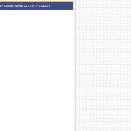
-mono.kepler-mono
v3.24.5-I4.C1.S021