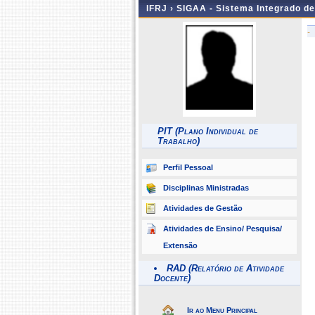
IFRJ ›
SIGAA - Sistema Integrado d
-
PIT (Plano Individual de
Trabalho)
Perfil Pessoal
Disciplinas Ministradas
Atividades de Gestão
Atividades de Ensino/ Pesquisa/
Extensão
RAD (Relatório de Atividade
Docente)
Ir ao Menu Principal