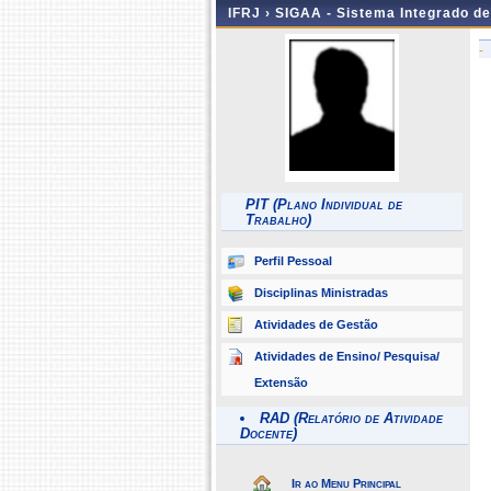
IFRJ ›
SIGAA - Sistema Integrado d
-
PIT (Plano Individual de
Trabalho)
Perfil Pessoal
Disciplinas Ministradas
Atividades de Gestão
Atividades de Ensino/ Pesquisa/
Extensão
RAD (Relatório de Atividade
Docente)
Ir ao Menu Principal