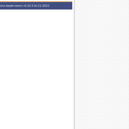
-mono.kepler-mono
v3.24.5-I4.C1.S021