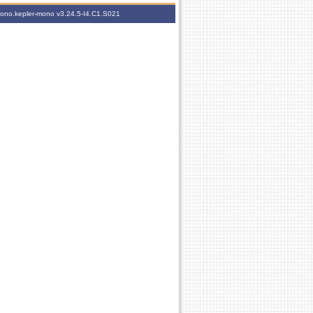
-mono.kepler-mono
v3.24.5-I4.C1.S021