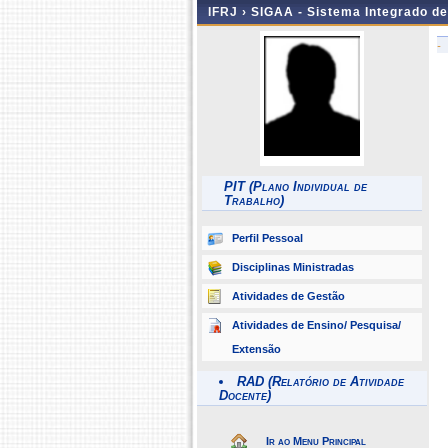
IFRJ ›
SIGAA - Sistema Integrado d
-
PIT (Plano Individual de
Trabalho)
Perfil Pessoal
Disciplinas Ministradas
Atividades de Gestão
Atividades de Ensino/ Pesquisa/
Extensão
RAD (Relatório de Atividade
Docente)
Ir ao Menu Principal