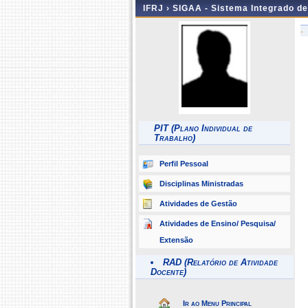
IFRJ ›
SIGAA - Sistema Integrado d
-
PIT (Plano Individual de
Trabalho)
Perfil Pessoal
Disciplinas Ministradas
Atividades de Gestão
Atividades de Ensino/ Pesquisa/
Extensão
RAD (Relatório de Atividade
Docente)
Ir ao Menu Principal