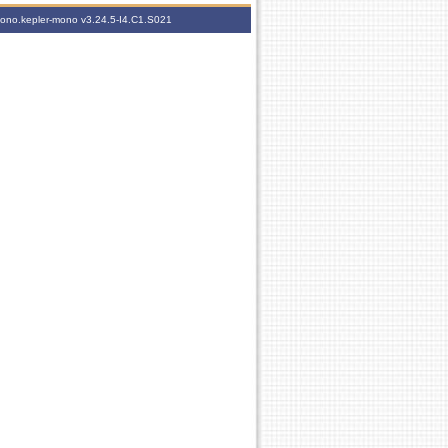
-mono.kepler-mono
v3.24.5-I4.C1.S021