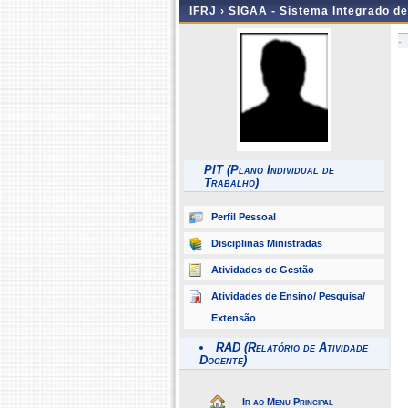
IFRJ ›
SIGAA - Sistema Integrado d
-
PIT (Plano Individual de
Trabalho)
Perfil Pessoal
Disciplinas Ministradas
Atividades de Gestão
Atividades de Ensino/ Pesquisa/
Extensão
RAD (Relatório de Atividade
Docente)
Ir ao Menu Principal