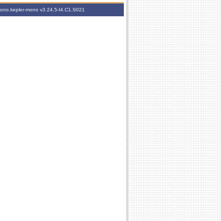
-mono.kepler-mono
v3.24.5-I4.C1.S021