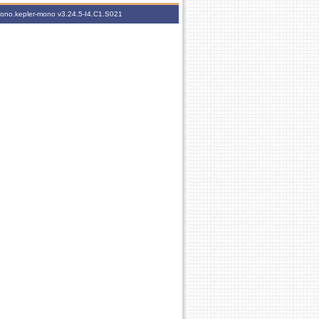
-mono.kepler-mono
v3.24.5-I4.C1.S021