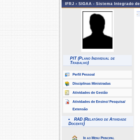
IFRJ ›
SIGAA - Sistema Integrado d
-
PIT (Plano Individual de
Trabalho)
Perfil Pessoal
Disciplinas Ministradas
Atividades de Gestão
Atividades de Ensino/ Pesquisa/
Extensão
RAD (Relatório de Atividade
Docente)
Ir ao Menu Principal