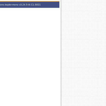
-mono.kepler-mono
v3.24.5-I4.C1.S021