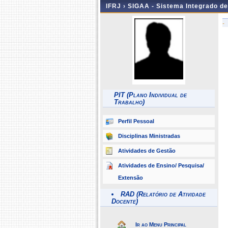
IFRJ ›
SIGAA - Sistema Integrado d
-
PIT (Plano Individual de
Trabalho)
Perfil Pessoal
Disciplinas Ministradas
Atividades de Gestão
Atividades de Ensino/ Pesquisa/
Extensão
RAD (Relatório de Atividade
Docente)
Ir ao Menu Principal