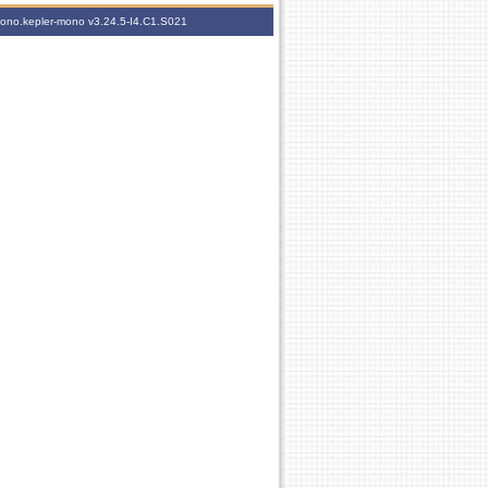
-mono.kepler-mono
v3.24.5-I4.C1.S021