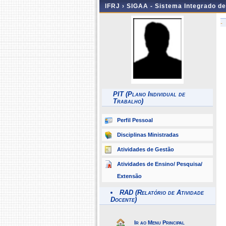
IFRJ ›
SIGAA - Sistema Integrado d
-
PIT (Plano Individual de
Trabalho)
Perfil Pessoal
Disciplinas Ministradas
Atividades de Gestão
Atividades de Ensino/ Pesquisa/
Extensão
RAD (Relatório de Atividade
Docente)
Ir ao Menu Principal