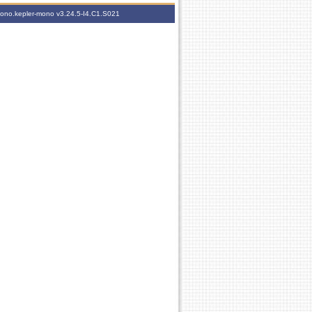
-mono.kepler-mono
v3.24.5-I4.C1.S021