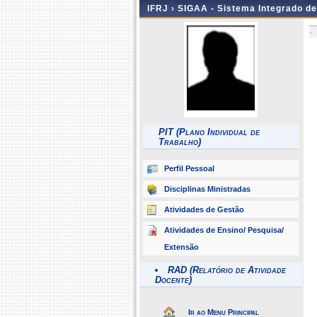
IFRJ ›
SIGAA - Sistema Integrado d
-
PIT (Plano Individual de
Trabalho)
Perfil Pessoal
Disciplinas Ministradas
Atividades de Gestão
Atividades de Ensino/ Pesquisa/
Extensão
RAD (Relatório de Atividade
Docente)
Ir ao Menu Principal