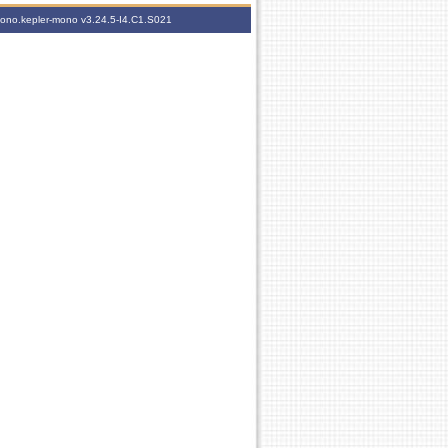
-mono.kepler-mono
v3.24.5-I4.C1.S021