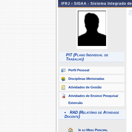
IFRJ ›
SIGAA - Sistema Integrado d
-
PIT (Plano Individual de
Trabalho)
Perfil Pessoal
Disciplinas Ministradas
Atividades de Gestão
Atividades de Ensino/ Pesquisa/
Extensão
RAD (Relatório de Atividade
Docente)
Ir ao Menu Principal