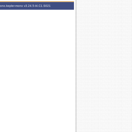
-mono.kepler-mono
v3.24.5-I4.C1.S021