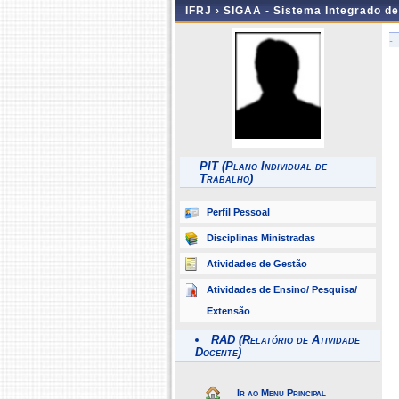
IFRJ ›
SIGAA - Sistema Integrado d
-
PIT (Plano Individual de
Trabalho)
Perfil Pessoal
Disciplinas Ministradas
Atividades de Gestão
Atividades de Ensino/ Pesquisa/
Extensão
RAD (Relatório de Atividade
Docente)
Ir ao Menu Principal