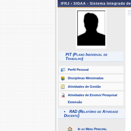
IFRJ ›
SIGAA - Sistema Integrado d
-
PIT (Plano Individual de
Trabalho)
Perfil Pessoal
Disciplinas Ministradas
Atividades de Gestão
Atividades de Ensino/ Pesquisa/
Extensão
RAD (Relatório de Atividade
Docente)
Ir ao Menu Principal