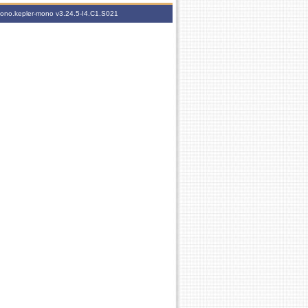
-mono.kepler-mono
v3.24.5-I4.C1.S021