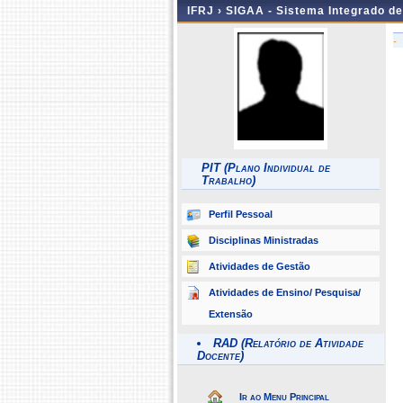
IFRJ ›
SIGAA - Sistema Integrado d
-
PIT (Plano Individual de
Trabalho)
Perfil Pessoal
Disciplinas Ministradas
Atividades de Gestão
Atividades de Ensino/ Pesquisa/
Extensão
RAD (Relatório de Atividade
Docente)
Ir ao Menu Principal