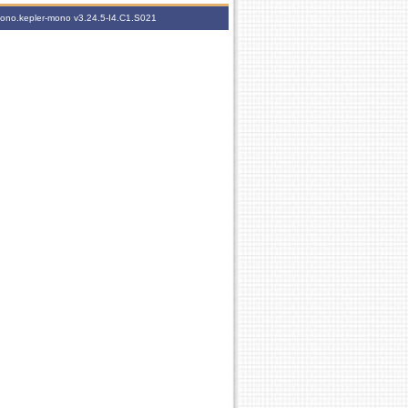
-mono.kepler-mono
v3.24.5-I4.C1.S021