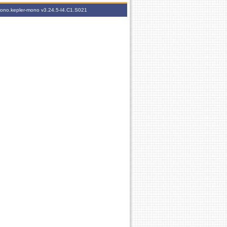
-mono.kepler-mono
v3.24.5-I4.C1.S021