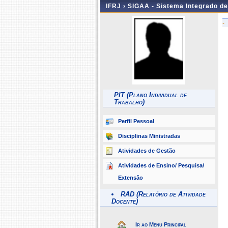
IFRJ ›
SIGAA - Sistema Integrado d
-
PIT (Plano Individual de
Trabalho)
Perfil Pessoal
Disciplinas Ministradas
Atividades de Gestão
Atividades de Ensino/ Pesquisa/
Extensão
RAD (Relatório de Atividade
Docente)
Ir ao Menu Principal