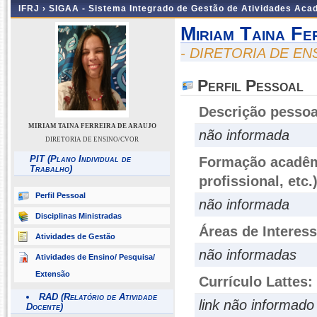
IFRJ ›
SIGAA - Sistema Integrado de Gestão de Atividades Aca
Miriam Taina Fe
- DIRETORIA DE E
Perfil Pessoal
Descrição pessoa
MIRIAM TAINA FERREIRA DE ARAUJO
não informada
DIRETORIA DE ENSINO/CVOR
PIT (Plano Individual de
Formação acadêmi
Trabalho)
profissional, etc.
Perfil Pessoal
não informada
Disciplinas Ministradas
Áreas de Interes
Atividades de Gestão
não informadas
Atividades de Ensino/ Pesquisa/
Extensão
Currículo Lattes:
RAD (Relatório de Atividade
link não informado
Docente)