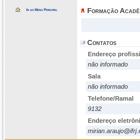
Formação Acadê
Ir ao Menu Principal
Contatos
Endereço profiss
não informado
Sala
não informado
Telefone/Ramal
9132
Endereço eletrôn
mirian.araujo@ifrj.