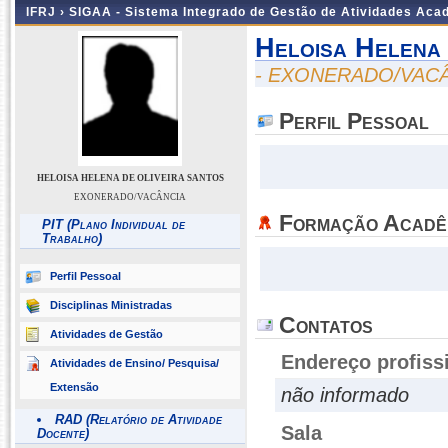
IFRJ ›
SIGAA - Sistema Integrado de Gestão de Atividades Aca
Heloisa Helena
- EXONERADO/VAC
Perfil Pessoal
HELOISA HELENA DE OLIVEIRA SANTOS
EXONERADO/VACÂNCIA
Formação Acadê
PIT (Plano Individual de
Trabalho)
Perfil Pessoal
Disciplinas Ministradas
Contatos
Atividades de Gestão
Endereço profiss
Atividades de Ensino/ Pesquisa/
Extensão
não informado
RAD (Relatório de Atividade
Sala
Docente)