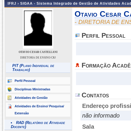
IFRJ ›
SIGAA - Sistema Integrado de Gestão de Atividades Aca
Otavio Cesar C
- DIRETORIA DE EN
Perfil Pessoal
OTAVIO CESAR CASTELLANI
DIRETORIA DE ENSINO/CRJ
Formação Acadê
PIT (Plano Individual de
Trabalho)
Perfil Pessoal
Disciplinas Ministradas
Contatos
Atividades de Gestão
Endereço profiss
Atividades de Ensino/ Pesquisa/
Extensão
não informado
RAD (Relatório de Atividade
Sala
Docente)