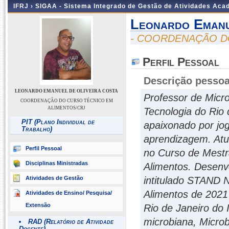
IFRJ ›
SIGAA - Sistema Integrado de Gestão de Atividades Aca
Leonardo Emanu
- COORDENAÇÃO D
Perfil Pessoal
Descrição pessoa
LEONARDO EMANUEL DE OLIVEIRA COSTA
Professor de Micro
COORDENAÇÃO DO CURSO TÉCNICO EM
ALIMENTOS/CRJ
Tecnologia do Rio 
PIT (Plano Individual de
apaixonado por jog
Trabalho)
aprendizagem. Atu
Perfil Pessoal
no Curso de Mestra
Disciplinas Ministradas
Alimentos. Desenv
Atividades de Gestão
intitulado STAND 
Alimentos de 2021
Atividades de Ensino/ Pesquisa/
Extensão
Rio de Janeiro do 
microbiana, Microb
RAD (Relatório de Atividade
Docente)