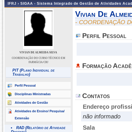
IFRJ ›
SIGAA - Sistema Integrado de Gestão de Atividades Aca
Vivian De Almei
- COORDENAÇÃO D
Perfil Pessoal
VIVIAN DE ALMEIDA SILVA
COORDENAÇÃO DO CURSO TÉCNICO EM
FARMÁCIA/CRJ
Formação Acadê
PIT (Plano Individual de
Trabalho)
Perfil Pessoal
Contatos
Disciplinas Ministradas
Atividades de Gestão
Endereço profiss
Atividades de Ensino/ Pesquisa/
não informado
Extensão
Sala
RAD (Relatório de Atividade
Docente)